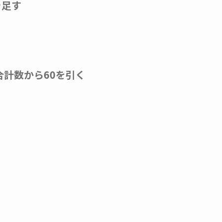
を足す
合計数から60を引く